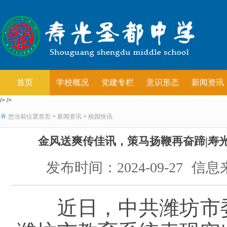
首页
学校概况
党建专栏
意识形态
新闻资讯
/> />
您当前位置
首页
>
新闻资讯
>
校园快讯
金风送爽传佳讯，策马扬鞭再奋蹄|寿
发布时间：2024-09-27
信息
近日，中共潍坊市