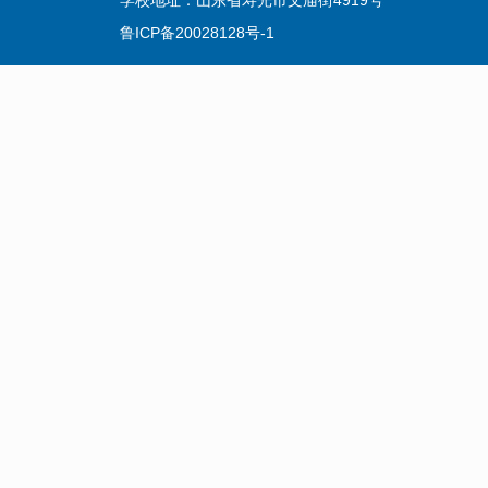
学校地址：山东省寿光市文庙街4919号 复读招生
鲁ICP备20028128号-1